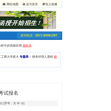
网站地图
设为首页
加入收藏
咨询电话：
0571-85061397
务分析中的高级应用
造价员
江工商大学夜大
专题类：
财务经理人课程
税
一考试报名
61 [字号：
大
中
小
]